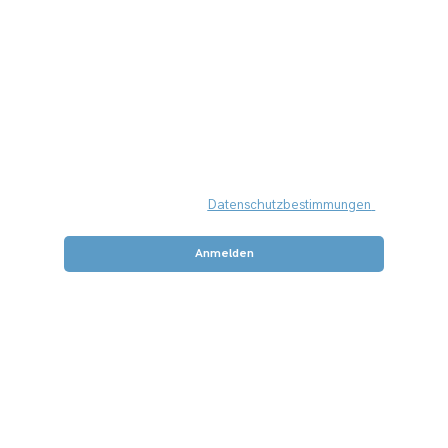
Newsletter 
abonnieren
Ich akzeptiere die 
Datenschutzbestimmungen 
und möchte den Newsletter abonnieren
*
Anmelden