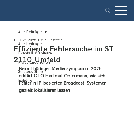
Alle Beiträge
10. Okt. 2025
1 Min. Lesezeit
Alle Beiträge
Effiziente Fehlersuche im ST
Events & Webinare
2110-Umfeld
Produktneuheiten
Beim Thüringer Mediensymposium 2025 
Success Stories
erklärt CTO Hartmut Opfermann, wie sich 
Insights
Fehler in IP-basierten Broadcast-Systemen 
gezielt lokalisieren lassen.