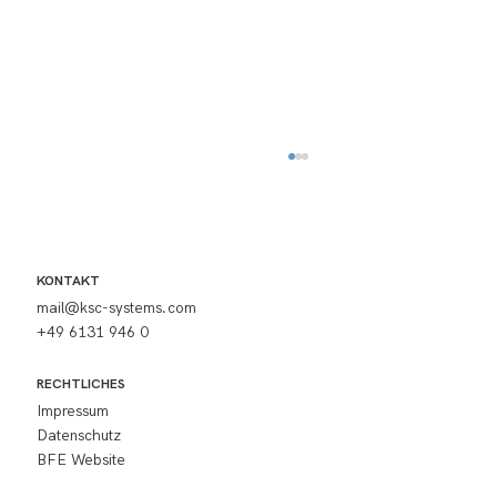
KONTAKT
mail@ksc-systems.com
+49 6131 946 0
RECHTLICHES
Impressum
KSC Experience Day 2026: Austausch aus
dem Betrieb für den Betrieb
Datenschutz
BFE Website