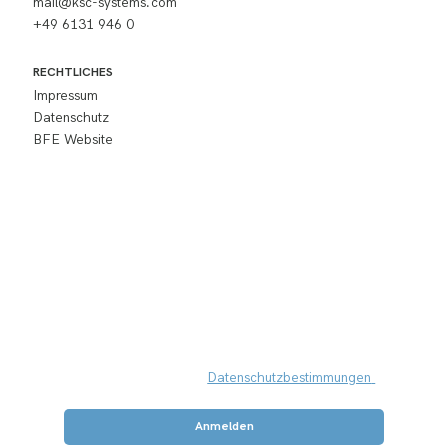
mail@ksc-systems.com
+49 6131 946 0
RECHTLICHES
Impressum
Datenschutz
BFE Website
Newsletter 
abonnieren
Ich akzeptiere die 
Datenschutzbestimmungen 
und möchte den Newsletter abonnieren
*
Anmelden